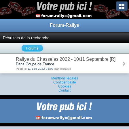
Forum-Rallye
Résultats de la recherche
Forums
Rallye du Chasselas 2022 - 10/11 Septembre [R]
Dans Coupe de France
Posté le
11 Sep 2022 03:09
par jojorallye
Mentions légales
Confidentialité
Cookies
Contact