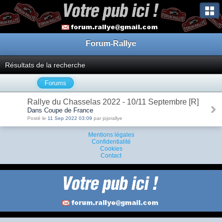
Forum-Rallye
Résultats de la recherche
Forums
Rallye du Chasselas 2022 - 10/11 Septembre [R]
Dans Coupe de France
Posté le
11 Sep 2022 03:09
par jojorallye
Mentions légales
Confidentialité
Cookies
Contact