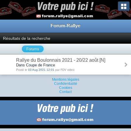
Forum-Rallye
Résultats de la recherche
Forums
Rallye du Boulonnais 2021 - 20/22 août [N]
Dans Coupe de France
Posté le
03 Aug 2021 12:01
par FDV video
Mentions légales
Confidentialité
Cookies
Contact