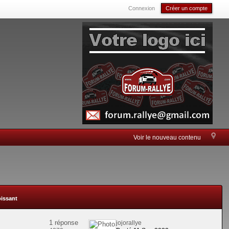
Connexion
Créer un compte
Voir le nouveau contenu
oissant
1 réponse
jojorallye