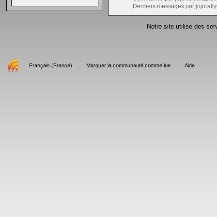
Derniers messages par jojorally
Notre site utilise des se
Français (France)
Marquer la communauté comme lue
Aide