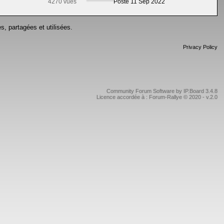
4270 vues
Posté 11 Sep 2022
s, partagées et utilisées.
Privacy Policy
Community Forum Software by IP.Board 3.4.8
Licence accordée à : Forum-Rallye © 2020 - v.2.0