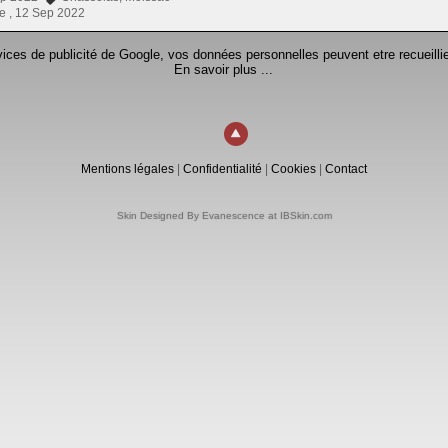
e ,
12 Sep 2022
rvices de publicité de Google, vos données personnelles peuvent etre recueillie
En savoir plus ...
Mentions légales
|
Confidentialité
|
Cookies
|
Contact
Skin Designed By Evanescence at IBSkin.com