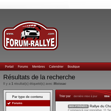
Portail
Forums
Membres
Calendrier
Boutique
Résultats de la recherche
Il y a
1
résultat(s) étiqueté(s) avec
Moissac
Trier par
dernière mise à jour
titre
Par type de contenu
Forums
Rallye du Ch
MIDI-PYRÉNÉES
Commencé par jojorallye, 11 