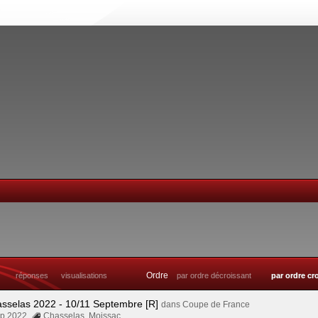
Ordre
réponses
visualisations
par ordre décroissant
par ordre cr
asselas 2022 - 10/11 Septembre [R]
dans
Coupe de France
Sep 2022
Chasselas
,
Moissac