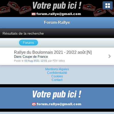
Forum-Rallye
Résultats de la recherche
Forums
Rallye du Boulonnais 2021 - 20/22 août [N]
Dans Coupe de France
Posté le
03 Aug 2021 12:01
par FDV video
Mentions légales
Confidentialité
Cookies
Contact