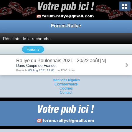
Forum-Rallye
Résultats de la recherche
Forums
Rallye du Boulonnais 2021 - 20/22 août [N]
Dans Coupe de France
Posté le
03 Aug 2021 12:01
par FDV video
Mentions légales
Confidentialité
Cookies
Contact