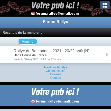
Forum-Rallye
Résultats de la recherche
Forums
Rallye du Boulonnais 2021 - 20/22 août [N]
Dans Coupe de France
Posté le
03 Aug 2021 12:01
par FDV video
Mentions légales
Confidentialité
Cookies
Contact