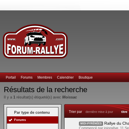
Portail
Forums
Membres
Calendrier
Boutique
Résultats de la recherche
Il y a
1
résultat(s) étiqueté(s) avec
Moissac
Trier par
dernière mise à jour
titre
Par type de contenu
Forums
Rallye du Ch
MIDI-PYRÉNÉES
Commencé par jojorallye, 11 