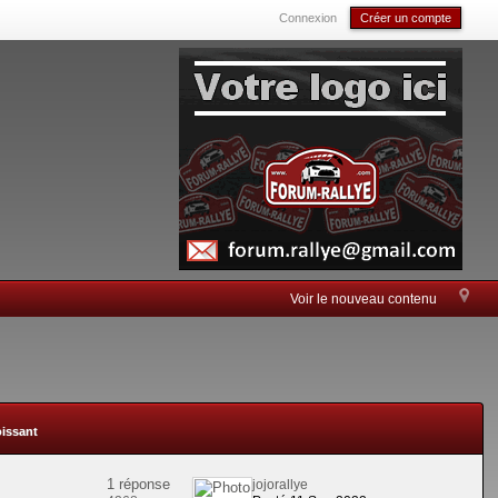
Connexion
Créer un compte
Voir le nouveau contenu
oissant
1 réponse
jojorallye