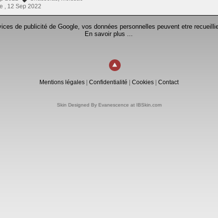
e ,
12 Sep 2022
rvices de publicité de Google, vos données personnelles peuvent etre recueillie
En savoir plus ...
Mentions légales
|
Confidentialité
|
Cookies
|
Contact
Skin Designed By Evanescence at IBSkin.com