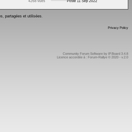
4268 vues
Posté 11 Sep 2022
s, partagées et utilisées.
Privacy Policy
Community Forum Software by IP.Board 3.4.8
Licence accordée à : Forum-Rallye © 2020 - v.2.0