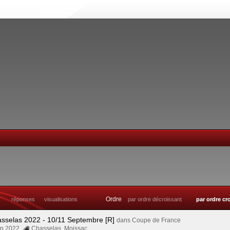
Ordre
réponses
visualisations
par ordre décroissant
par ordre cr
asselas 2022 - 10/11 Septembre [R]
dans
Coupe de France
Sep 2022
Chasselas
,
Moissac