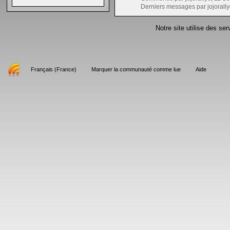
Derniers messages par jojorally
Notre site utilise des se
Français (France)
Marquer la communauté comme lue
Aide