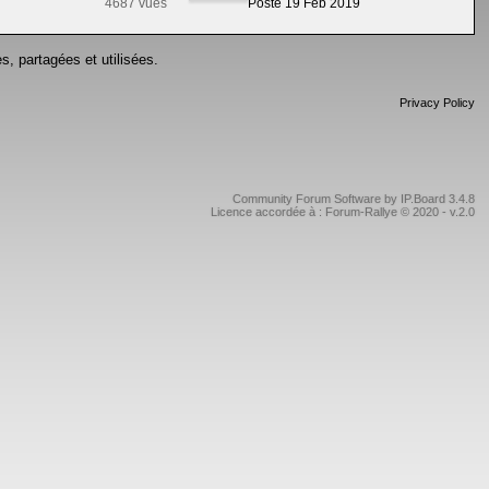
4687 vues
Posté 19 Feb 2019
s, partagées et utilisées.
Privacy Policy
Community Forum Software by IP.Board 3.4.8
Licence accordée à : Forum-Rallye © 2020 - v.2.0