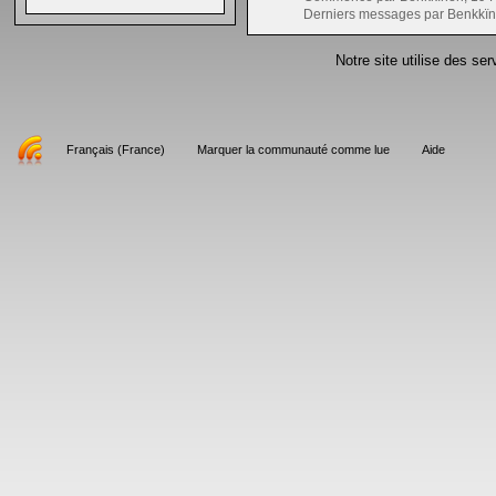
Derniers messages par Benkkïn
Notre site utilise des se
Français (France)
Marquer la communauté comme lue
Aide