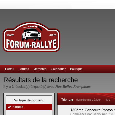
Portail
Forums
Membres
Calendrier
Boutique
Résultats de la recherche
Il y a
1
résultat(s) étiqueté(s) avec
Nos Belles Françaises
Trier par
dernière mise à jour
titre
Par type de contenu
Forums
180ème Concours Photos
Commencé par Benkkïnen, 19