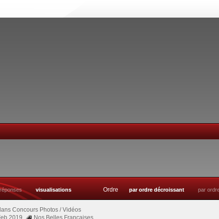
Ordre
réponses
visualisations
par ordre décroissant
par ordr
dans
Concours Photos / Vidéos
 Feb 2019
Nos Belles Françaises