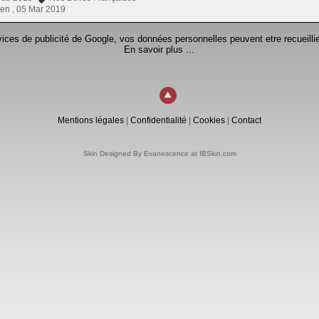
en ,
05 Mar 2019
rvices de publicité de Google, vos données personnelles peuvent etre recueillie
En savoir plus ...
Mentions légales
|
Confidentialité
|
Cookies
|
Contact
Skin Designed By Evanescence at IBSkin.com