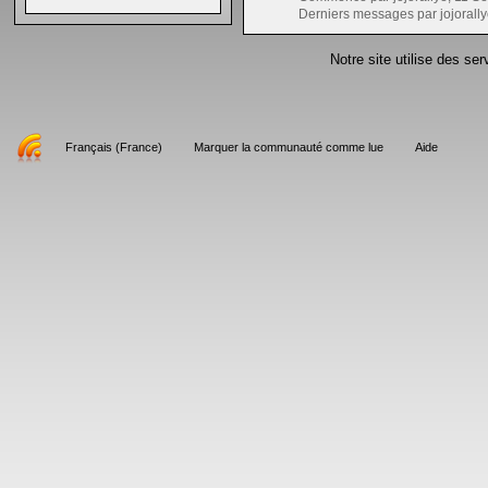
Derniers messages par jojorally
Notre site utilise des se
Français (France)
Marquer la communauté comme lue
Aide