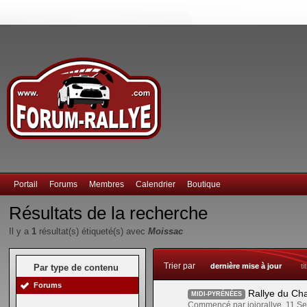
Portail
Forums
Membres
Calendrier
Boutique
Résultats de la recherche
Il y a
1
résultat(s) étiqueté(s) avec
Moissac
Trier par
dernière mise à jour
ti
Par type de contenu
Forums
Rallye du Ch
MIDI-PYRÉNÉES
Commencé par jojorallye, 11 