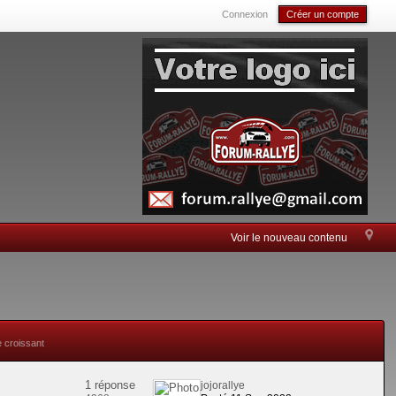
Connexion
Créer un compte
Voir le nouveau contenu
e croissant
1 réponse
jojorallye