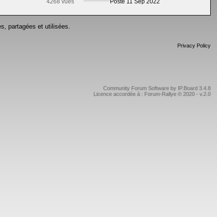
4268 vues
Posté 11 Sep 2022
s, partagées et utilisées.
Privacy Policy
Community Forum Software by IP.Board 3.4.8
Licence accordée à : Forum-Rallye © 2020 - v.2.0