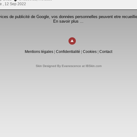
e ,
12 Sep 2022
rvices de publicité de Google, vos données personnelles peuvent etre recueillie
En savoir plus ...
Mentions légales
|
Confidentialité
|
Cookies
|
Contact
Skin Designed By Evanescence at IBSkin.com