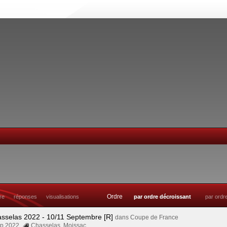
Ordre
tre
réponses
visualisations
par ordre décroissant
par ordr
asselas 2022 - 10/11 Septembre [R]
dans
Coupe de France
Sep 2022
Chasselas
,
Moissac