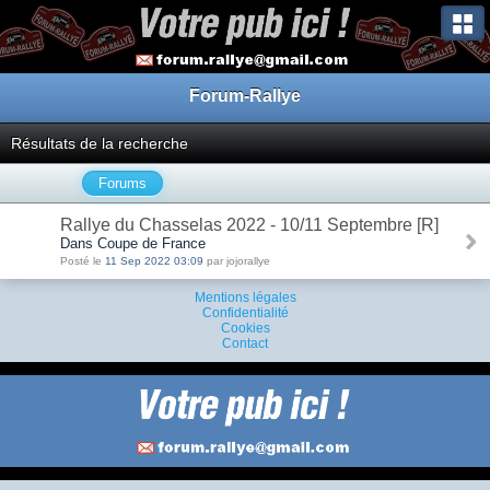
Forum-Rallye
Résultats de la recherche
Forums
Rallye du Chasselas 2022 - 10/11 Septembre [R]
Dans Coupe de France
Posté le
11 Sep 2022 03:09
par jojorallye
Mentions légales
Confidentialité
Cookies
Contact