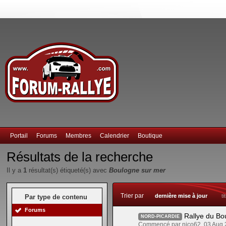
Portail
Forums
Membres
Calendrier
Boutique
Résultats de la recherche
Il y a
1
résultat(s) étiqueté(s) avec
Boulogne sur mer
Trier par
dernière mise à jour
ti
Par type de contenu
Forums
Rallye du Bo
NORD-PICARDIE
Commencé par nico62, 03 Aug