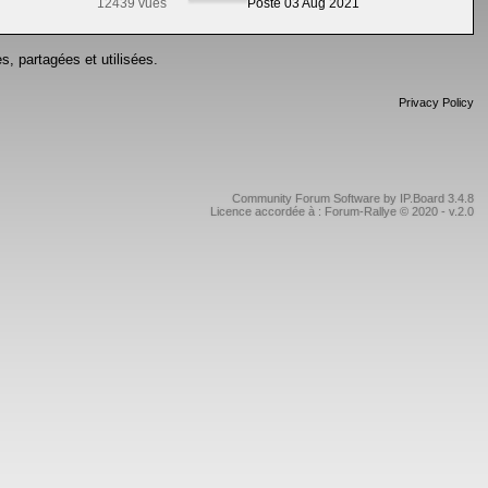
12439 vues
Posté 03 Aug 2021
s, partagées et utilisées.
Privacy Policy
Community Forum Software by IP.Board 3.4.8
Licence accordée à : Forum-Rallye © 2020 - v.2.0