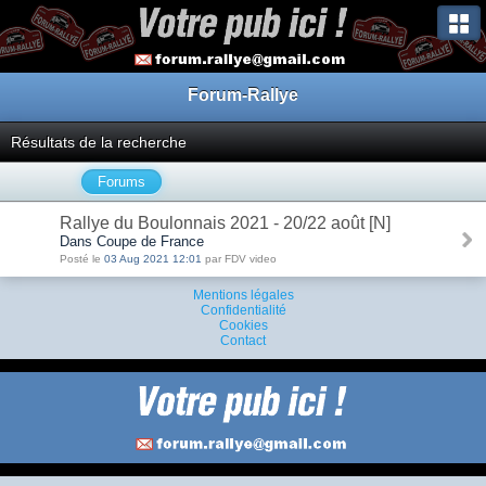
Forum-Rallye
Résultats de la recherche
Forums
Rallye du Boulonnais 2021 - 20/22 août [N]
Dans Coupe de France
Posté le
03 Aug 2021 12:01
par FDV video
Mentions légales
Confidentialité
Cookies
Contact