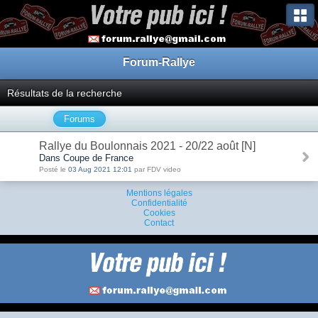
Forum-Rallye
Résultats de la recherche
Forums
Rallye du Boulonnais 2021 - 20/22 août [N]
Dans Coupe de France
Posté le
03 Aug 2021 12:01
par FDV video
Mentions légales
Confidentialité
Cookies
Contact