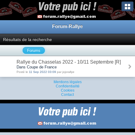
Forum-Rallye
Résultats de la recherche
Forums
Rallye du Chasselas 2022 - 10/11 Septembre [R]
Dans Coupe de France
Posté le
11 Sep 2022 03:09
par jojorallye
Mentions légales
Confidentialité
Cookies
Contact