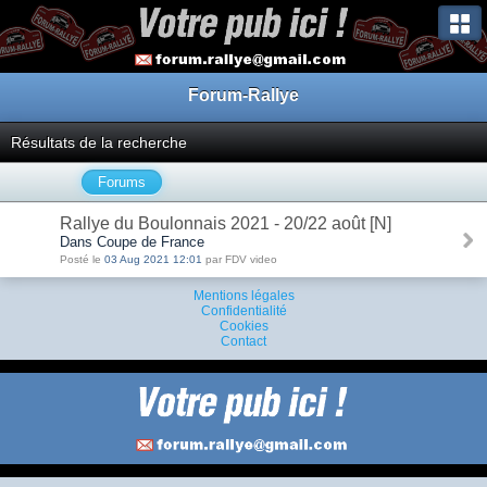
Forum-Rallye
Résultats de la recherche
Forums
Rallye du Boulonnais 2021 - 20/22 août [N]
Dans Coupe de France
Posté le
03 Aug 2021 12:01
par FDV video
Mentions légales
Confidentialité
Cookies
Contact