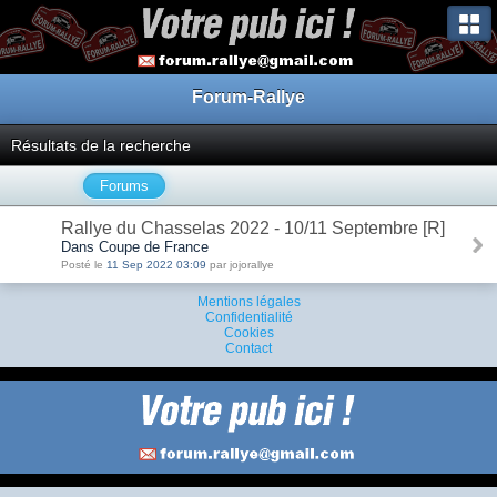
Forum-Rallye
Résultats de la recherche
Forums
Rallye du Chasselas 2022 - 10/11 Septembre [R]
Dans Coupe de France
Posté le
11 Sep 2022 03:09
par jojorallye
Mentions légales
Confidentialité
Cookies
Contact