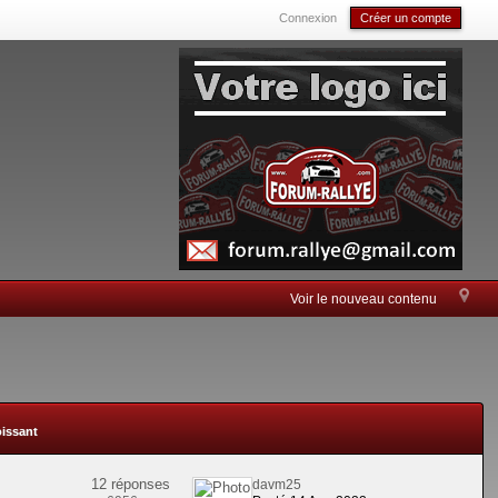
Connexion
Créer un compte
Voir le nouveau contenu
oissant
12 réponses
davm25