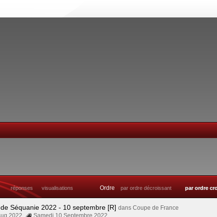
Ordre
réponses
visualisations
par ordre décroissant
par ordre cr
 de Séquanie 2022 - 10 septembre [R]
dans
Coupe de France
Aug 2022
Samedi 10 Septembre 2022