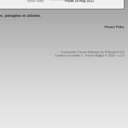
6956 vues
Posté 14 Aug 2022
s, partagées et utilisées.
Privacy Policy
Community Forum Software by IP.Board 3.4.8
Licence accordée à : Forum-Rallye © 2020 - v.2.0