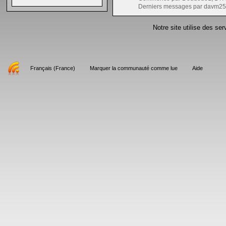
Derniers messages par davm25
Notre site utilise des se
Français (France)
Marquer la communauté comme lue
Aide