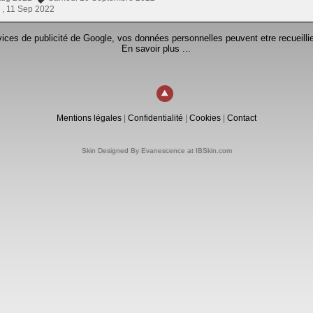
 ,
11 Sep 2022
rvices de publicité de Google, vos données personnelles peuvent etre recueillie
En savoir plus ...
Mentions légales
|
Confidentialité
|
Cookies
|
Contact
Skin Designed By Evanescence at IBSkin.com