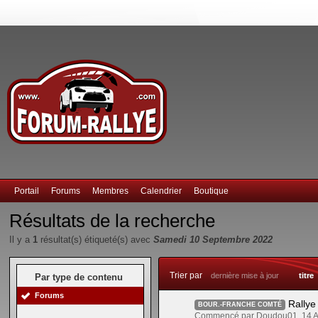
Portail
Forums
Membres
Calendrier
Boutique
Résultats de la recherche
Il y a
1
résultat(s) étiqueté(s) avec
Samedi 10 Septembre 2022
Trier par
dernière mise à jour
titre
Par type de contenu
Forums
Rallye
BOUR.-FRANCHE COMTÉ
Commencé par Doudou01, 14 