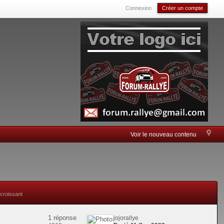
Connexion
Créer un compte
Voir le nouveau contenu
 croissant
1 réponse
jojorallye