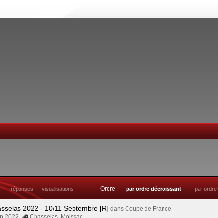
Ordre
réponses
visualisations
par ordre décroissant
par ordre
asselas 2022 - 10/11 Septembre [R]
dans
Coupe de France
Sep 2022
Chasselas
,
Moissac