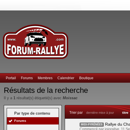
Portail
Forums
Membres
Calendrier
Boutique
Résultats de la recherche
Il y a
1
résultat(s) étiqueté(s) avec
Moissac
Trier par
dernière mise à jour
titre
Par type de contenu
Forums
Rallye du Ch
MIDI-PYRÉNÉES
Commencé par jojorallye, 11 