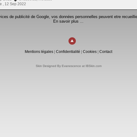
e ,
12 Sep 2022
rvices de publicité de Google, vos données personnelles peuvent etre recueillie
En savoir plus ...
Mentions légales
|
Confidentialité
|
Cookies
|
Contact
Skin Designed By Evanescence at IBSkin.com