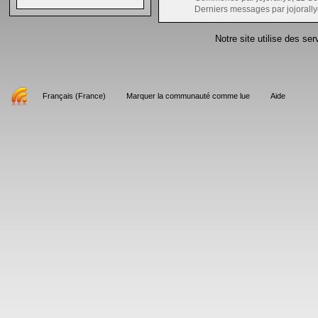
Derniers messages par jojorally
Notre site utilise des se
Français (France)
Marquer la communauté comme lue
Aide