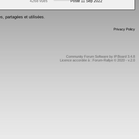
4268 vues
Posté 11 Sep 2022
s, partagées et utilisées.
Privacy Policy
Community Forum Software by IP.Board 3.4.8
Licence accordée à : Forum-Rallye © 2020 - v.2.0