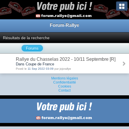
Forum-Rallye
Résultats de la recherche
Forums
Rallye du Chasselas 2022 - 10/11 Septembre [R]
Dans Coupe de France
Posté le
11 Sep 2022 03:09
par jojorallye
Mentions légales
Confidentialité
Cookies
Contact