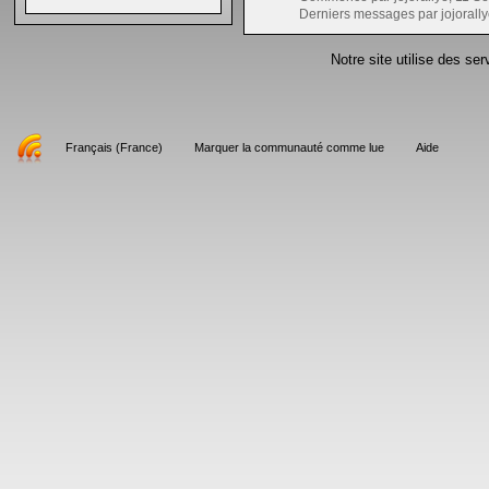
Derniers messages par jojorally
Notre site utilise des se
Français (France)
Marquer la communauté comme lue
Aide