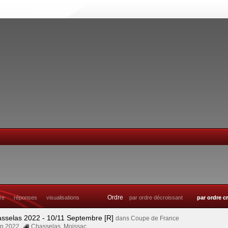
Ordre
tre
réponses
visualisations
par ordre décroissant
par ordre c
asselas 2022 - 10/11 Septembre [R]
dans
Coupe de France
Sep 2022
Chasselas
,
Moissac