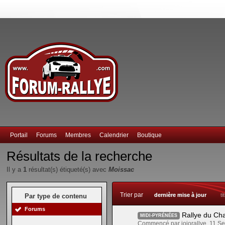
Portail
Forums
Membres
Calendrier
Boutique
Résultats de la recherche
Il y a
1
résultat(s) étiqueté(s) avec
Moissac
Trier par
dernière mise à jour
ti
Par type de contenu
Forums
Rallye du Ch
MIDI-PYRÉNÉES
Commencé par jojorallye, 11 