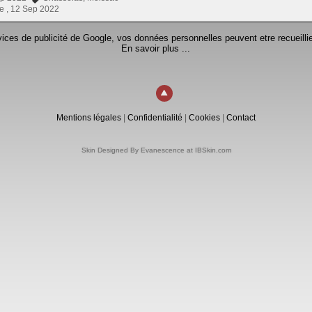
e ,
12 Sep 2022
rvices de publicité de Google, vos données personnelles peuvent etre recueillie
En savoir plus ...
Mentions légales
|
Confidentialité
|
Cookies
|
Contact
Skin Designed By Evanescence at IBSkin.com