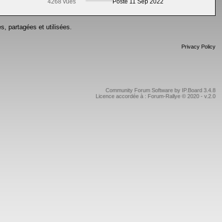
4268 vues
Posté 11 Sep 2022
s, partagées et utilisées.
Privacy Policy
Community Forum Software by IP.Board 3.4.8
Licence accordée à : Forum-Rallye © 2020 - v.2.0