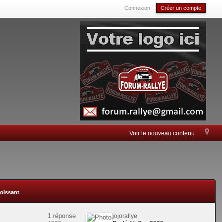
Connexion
Créer un compte
Voir le nouveau contenu
roissant
1 réponse
jojorallye