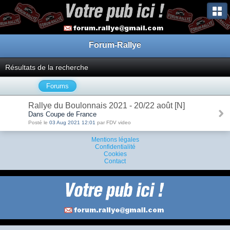
Forum-Rallye
Résultats de la recherche
Forums
Rallye du Boulonnais 2021 - 20/22 août [N]
Dans Coupe de France
Posté le
03 Aug 2021 12:01
par FDV video
Mentions légales
Confidentialité
Cookies
Contact