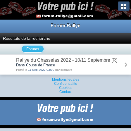
Forum-Rallye
Résultats de la recherche
Forums
Rallye du Chasselas 2022 - 10/11 Septembre [R]
Dans Coupe de France
Posté le
11 Sep 2022 03:09
par jojorallye
Mentions légales
Confidentialité
Cookies
Contact