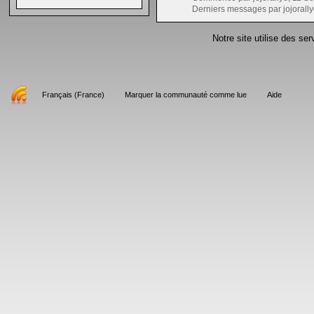
Derniers messages par jojorally
Notre site utilise des se
Français (France)
Marquer la communauté comme lue
Aide