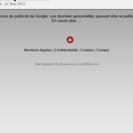
e ,
12 Sep 2022
rvices de publicité de Google, vos données personnelles peuvent etre recueillie
En savoir plus ...
Mentions légales
|
Confidentialité
|
Cookies
|
Contact
Skin Designed By Evanescence at IBSkin.com