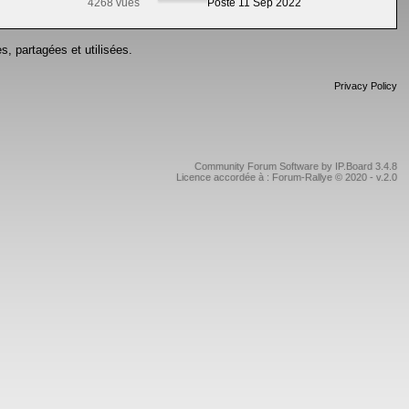
4268 vues
Posté 11 Sep 2022
s, partagées et utilisées.
Privacy Policy
Community Forum Software by IP.Board 3.4.8
Licence accordée à : Forum-Rallye © 2020 - v.2.0