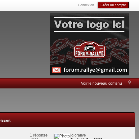
Connexion
Créer un compte
Voir le nouveau contenu
oissant
1 réponse
jojorallye