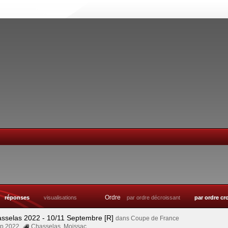
Ordre
réponses
visualisations
par ordre décroissant
par ordre cr
asselas 2022 - 10/11 Septembre [R]
dans
Coupe de France
Sep 2022
Chasselas
,
Moissac