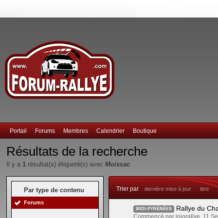
Portail
Forums
Membres
Calendrier
Boutique
Résultats de la recherche
Il y a
1
résultat(s) étiqueté(s) avec
Moissac
Trier par
dernière mise à jour
titre
Par type de contenu
Forums
Rallye du Ch
MIDI-PYRÉNÉES
Commencé par jojorallye, 11 