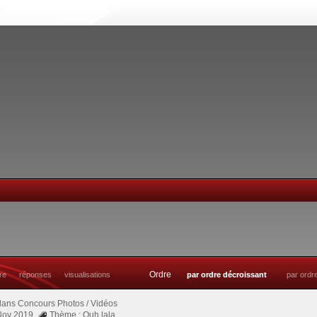
Ordre
tre
réponses
visualisations
par ordre décroissant
par ordr
dans
Concours Photos / Vidéos
 Nov 2019
Thème : Ouh lala....