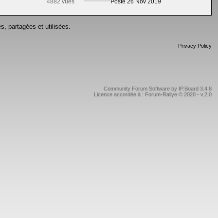
4882 vues
Posté 26 Nov 2019
s, partagées et utilisées.
Privacy Policy
Community Forum Software by IP.Board 3.4.8
Licence accordée à : Forum-Rallye © 2020 - v.2.0