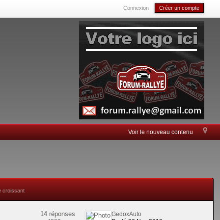
Connexion
Créer un compte
Voir le nouveau contenu
e croissant
14 réponses
GedoxAuto