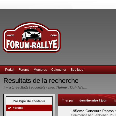
Portail
Forums
Membres
Calendrier
Boutique
Résultats de la recherche
Il y a
1
résultat(s) étiqueté(s) avec
Thème : Ouh lala....
Trier par
dernière mise à jour
ti
Par type de contenu
Forums
195ème Concours Photos
Commencé par Benkkïnen, 26