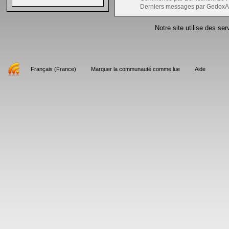
Derniers messages par GedoxA
Notre site utilise des se
Français (France)
Marquer la communauté comme lue
Aide