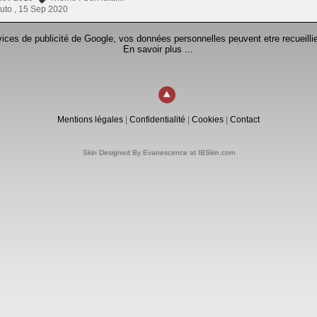
uto ,
15 Sep 2020
rvices de publicité de Google, vos données personnelles peuvent etre recueillie
En savoir plus ...
Mentions légales
|
Confidentialité
|
Cookies
|
Contact
Skin Designed By Evanescence at IBSkin.com