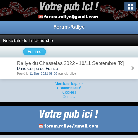
Forum-Rallye
Résultats de la recherche
Forums
Rallye du Chasselas 2022 - 10/11 Septembre [R]
Dans Coupe de France
Posté le
11 Sep 2022 03:09
par jojorallye
Mentions légales
Confidentialité
Cookies
Contact