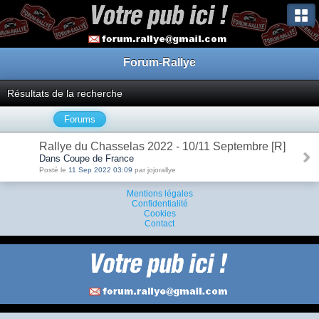
Forum-Rallye
Résultats de la recherche
Forums
Rallye du Chasselas 2022 - 10/11 Septembre [R]
Dans Coupe de France
Posté le
11 Sep 2022 03:09
par jojorallye
Mentions légales
Confidentialité
Cookies
Contact