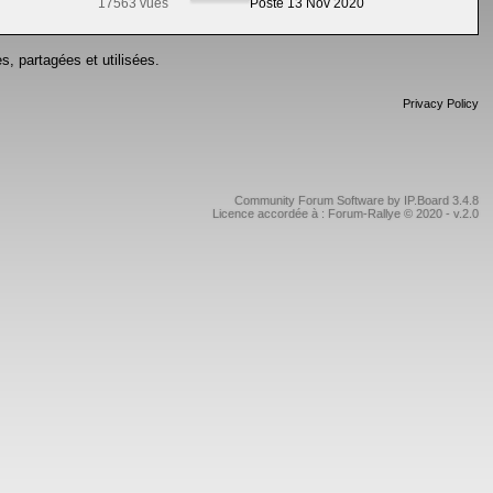
17563 vues
Posté 13 Nov 2020
s, partagées et utilisées.
Privacy Policy
Community Forum Software by IP.Board 3.4.8
Licence accordée à : Forum-Rallye © 2020 - v.2.0