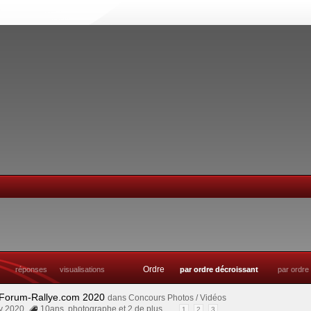
Ordre
réponses
visualisations
par ordre décroissant
par ordre
 Forum-Rallye.com 2020
dans
Concours Photos / Vidéos
ov 2020
10ans
,
photographe
et 2 de plus…
1
2
3