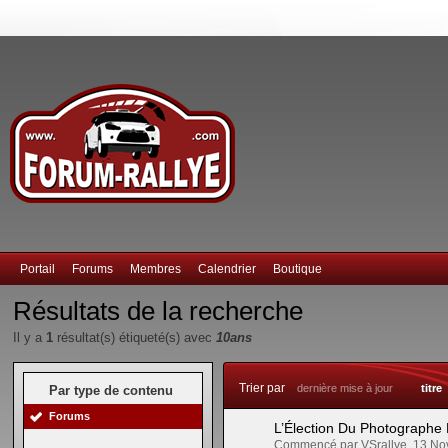
Portail
Forums
Membres
Calendrier
Boutique
Résultats de la recherche
Il y a
1
résultat(s) étiqueté(s) avec
10ans
Trier par
dernière mise à jour
titre
Par type de contenu
Forums
L’Élection Du Photographe
Commencé par VSrallye, 13 N