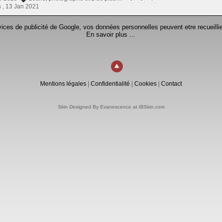
 ,
13 Jan 2021
rvices de publicité de Google, vos données personnelles peuvent etre recueillie
En savoir plus ...
Mentions légales
|
Confidentialité
|
Cookies
|
Contact
Skin Designed By Evanescence at IBSkin.com