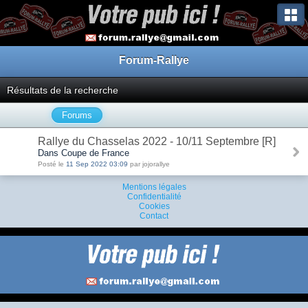
Forum-Rallye
Résultats de la recherche
Forums
Rallye du Chasselas 2022 - 10/11 Septembre [R]
Dans Coupe de France
Posté le
11 Sep 2022 03:09
par jojorallye
Mentions légales
Confidentialité
Cookies
Contact