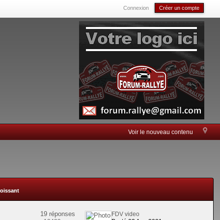
Connexion
Créer un compte
Voir le nouveau contenu
roissant
19 réponses
FDV video