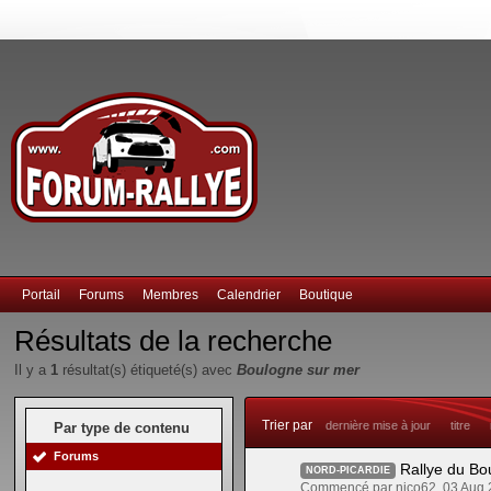
Portail
Forums
Membres
Calendrier
Boutique
Résultats de la recherche
Il y a
1
résultat(s) étiqueté(s) avec
Boulogne sur mer
Trier par
dernière mise à jour
titre
Par type de contenu
Forums
Rallye du Bo
NORD-PICARDIE
Commencé par nico62, 03 Aug