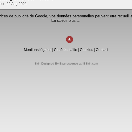
eo ,
22 Aug 2021
rvices de publicité de Google, vos données personnelles peuvent etre recueillie
En savoir plus ...
Mentions légales
|
Confidentialité
|
Cookies
|
Contact
Skin Designed By Evanescence at IBSkin.com