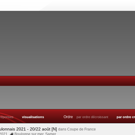
Ordre
réponses
visualisations
par ordre décroissant
par ordre c
ulonnais 2021 - 20/22 août [N]
dans
Coupe de France
 2021
Boulogne sur mer
,
Samer