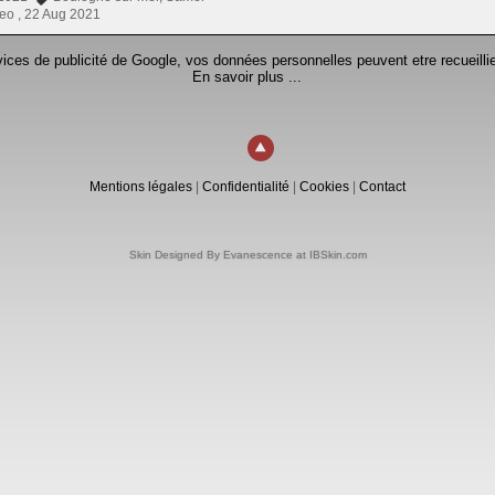
eo ,
22 Aug 2021
rvices de publicité de Google, vos données personnelles peuvent etre recueillie
En savoir plus ...
Mentions légales
|
Confidentialité
|
Cookies
|
Contact
Skin Designed By Evanescence at IBSkin.com