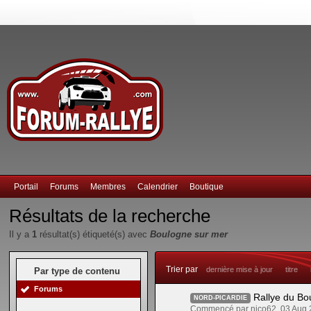
Portail
Forums
Membres
Calendrier
Boutique
Résultats de la recherche
Il y a
1
résultat(s) étiqueté(s) avec
Boulogne sur mer
Trier par
dernière mise à jour
titre
Par type de contenu
Forums
Rallye du Bo
NORD-PICARDIE
Commencé par nico62, 03 Aug