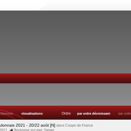
Ordre
réponses
visualisations
par ordre décroissant
par ordr
ulonnais 2021 - 20/22 août [N]
dans
Coupe de France
 2021
Boulogne sur mer
,
Samer