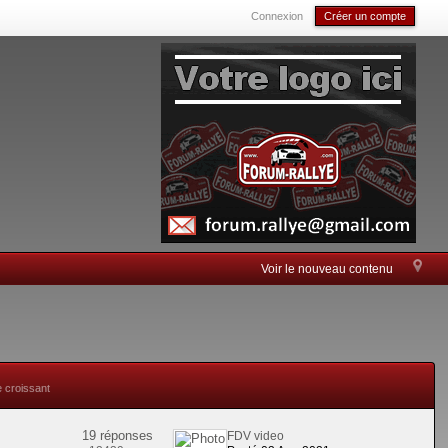
Connexion
Créer un compte
Voir le nouveau contenu
e croissant
19 réponses
FDV video