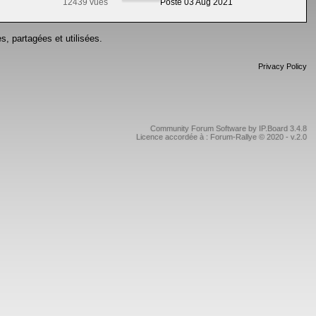
12439 vues
Posté 03 Aug 2021
s, partagées et utilisées.
Privacy Policy
Community Forum Software by IP.Board 3.4.8
Licence accordée à : Forum-Rallye © 2020 - v.2.0