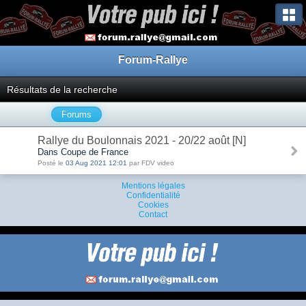
Forum-Rallye
Résultats de la recherche
Forums
Rallye du Boulonnais 2021 - 20/22 août [N]
Dans Coupe de France
Posté le
03 Aug 2021 12:01
par FDV video
Mentions légales
Confidentialité
Cookies
Contact