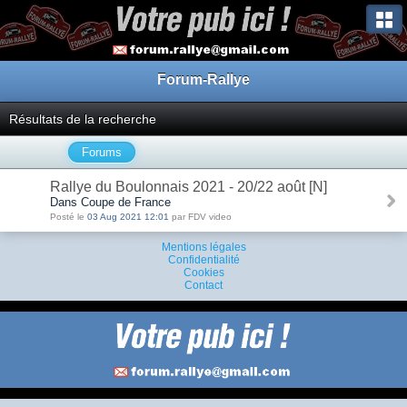
Forum-Rallye
Résultats de la recherche
Forums
Rallye du Boulonnais 2021 - 20/22 août [N]
Dans Coupe de France
Posté le
03 Aug 2021 12:01
par FDV video
Mentions légales
Confidentialité
Cookies
Contact