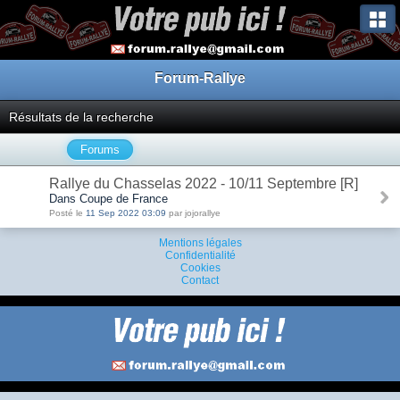
Forum-Rallye
Résultats de la recherche
Forums
Rallye du Chasselas 2022 - 10/11 Septembre [R]
Dans Coupe de France
Posté le
11 Sep 2022 03:09
par jojorallye
Mentions légales
Confidentialité
Cookies
Contact