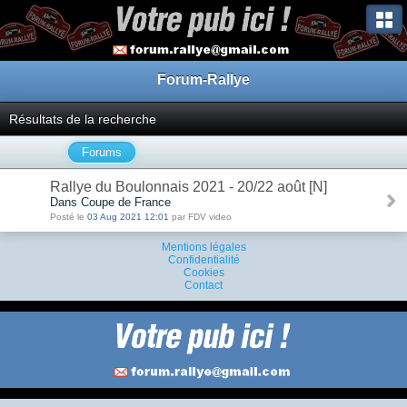
Forum-Rallye
Résultats de la recherche
Forums
Rallye du Boulonnais 2021 - 20/22 août [N]
Dans Coupe de France
Posté le
03 Aug 2021 12:01
par FDV video
Mentions légales
Confidentialité
Cookies
Contact