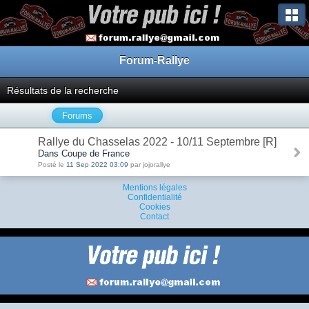
Forum-Rallye
Résultats de la recherche
Forums
Rallye du Chasselas 2022 - 10/11 Septembre [R]
Dans Coupe de France
Posté le
11 Sep 2022 03:09
par jojorallye
Mentions légales
Confidentialité
Cookies
Contact