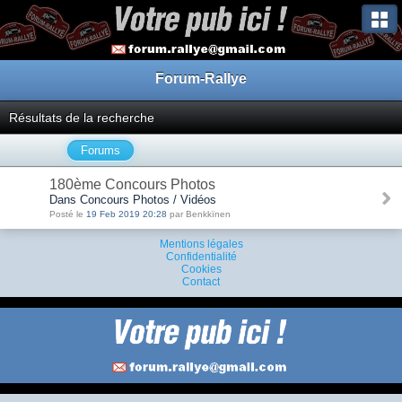
Forum-Rallye
Résultats de la recherche
Forums
180ème Concours Photos
Dans Concours Photos / Vidéos
Posté le
19 Feb 2019 20:28
par Benkkïnen
Mentions légales
Confidentialité
Cookies
Contact