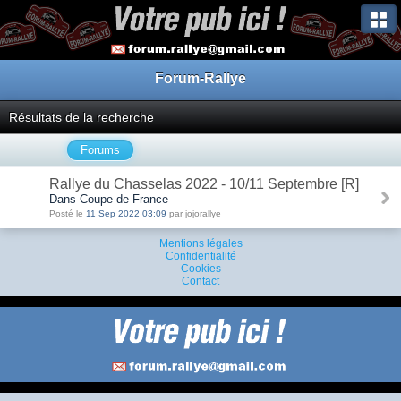
Forum-Rallye
Résultats de la recherche
Forums
Rallye du Chasselas 2022 - 10/11 Septembre [R]
Dans Coupe de France
Posté le
11 Sep 2022 03:09
par jojorallye
Mentions légales
Confidentialité
Cookies
Contact