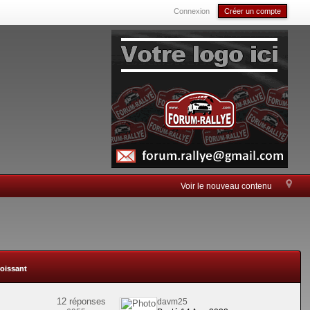
Connexion
Créer un compte
Voir le nouveau contenu
roissant
12 réponses
davm25