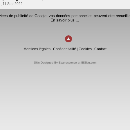
 ,
11 Sep 2022
rvices de publicité de Google, vos données personnelles peuvent etre recueillie
En savoir plus ...
Mentions légales
|
Confidentialité
|
Cookies
|
Contact
Skin Designed By Evanescence at IBSkin.com