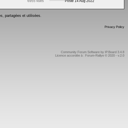
6955 vues
Posté 14 Aug 2022
s, partagées et utilisées.
Privacy Policy
Community Forum Software by IP.Board 3.4.8
Licence accordée à : Forum-Rallye © 2020 - v.2.0