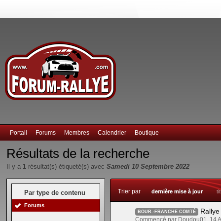
Portail
Forums
Membres
Calendrier
Boutique
Résultats de la recherche
Il y a
1
résultat(s) étiqueté(s) avec
Samedi 10 Septembre 2022
Trier par
dernière mise à jour
ti
Par type de contenu
Forums
Rallye
BOUR.-FRANCHE COMTÉ
Commencé par Doudou01, 14 