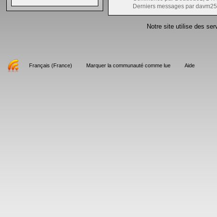
Derniers messages par davm25
Notre site utilise des se
Français (France)
Marquer la communauté comme lue
Aide