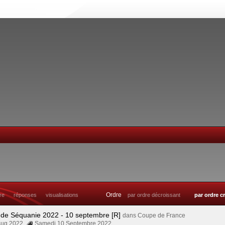
Ordre
tre
réponses
visualisations
par ordre décroissant
par ordre c
 de Séquanie 2022 - 10 septembre [R]
dans
Coupe de France
Aug 2022
Samedi 10 Septembre 2022