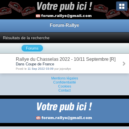
Forum-Rallye
Résultats de la recherche
Forums
Rallye du Chasselas 2022 - 10/11 Septembre [R]
Dans Coupe de France
Posté le
11 Sep 2022 03:09
par jojorallye
Mentions légales
Confidentialité
Cookies
Contact