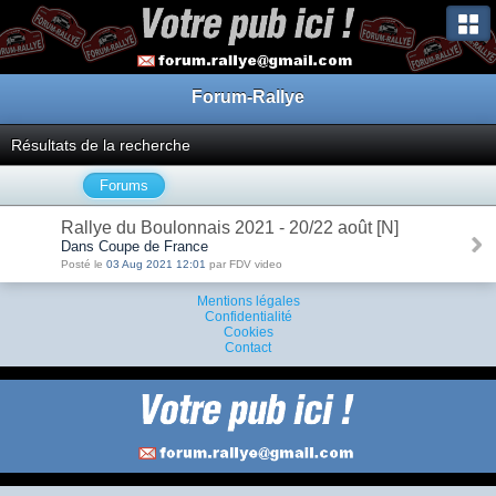
Forum-Rallye
Résultats de la recherche
Forums
Rallye du Boulonnais 2021 - 20/22 août [N]
Dans Coupe de France
Posté le
03 Aug 2021 12:01
par FDV video
Mentions légales
Confidentialité
Cookies
Contact