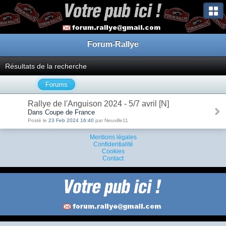
Forum-Rallye
Résultats de la recherche
Forums
Rallye de l'Anguison 2024 - 5/7 avril [N]
Dans Coupe de France
Posté le
23 Feb 2024 16:40
par Neuville11
Mentions légales
Confidentialité
Cookies
Contact