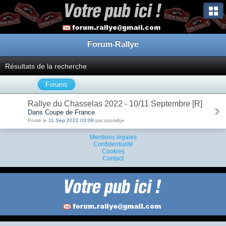
Forum-Rallye
Résultats de la recherche
Forums
Rallye du Chasselas 2022 - 10/11 Septembre [R]
Dans Coupe de France
Posté le
11 Sep 2022 03:09
par jojorallye
Mentions légales
Confidentialité
Cookies
Contact