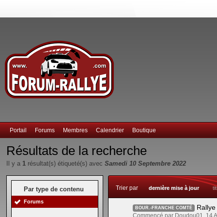
Portail
Forums
Membres
Calendrier
Boutique
Résultats de la recherche
Il y a
1
résultat(s) étiqueté(s) avec
Samedi 10 Septembre 2022
Trier par
dernière mise à jour
ti
Par type de contenu
Forums
Rallye
BOUR.-FRANCHE COMTÉ
Commencé par Doudou01, 14 