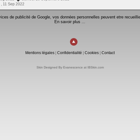
 ,
11 Sep 2022
rvices de publicité de Google, vos données personnelles peuvent etre recueillie
En savoir plus ...
Mentions légales
|
Confidentialité
|
Cookies
|
Contact
Skin Designed By Evanescence at IBSkin.com