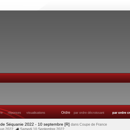
Ordre
tre
réponses
visualisations
par ordre décroissant
par ordre c
 de Séquanie 2022 - 10 septembre [R]
dans
Coupe de France
Aug 2022
Samedi 10 Septembre 2022