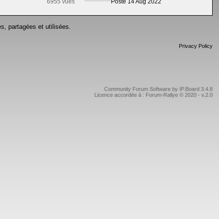
6955 vues
Posté 14 Aug 2022
s, partagées et utilisées.
Privacy Policy
Community Forum Software by IP.Board 3.4.8
Licence accordée à : Forum-Rallye © 2020 - v.2.0