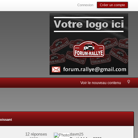
Connexion
Créer un compte
Voir le nouveau contenu
roissant
12 réponses
davm25