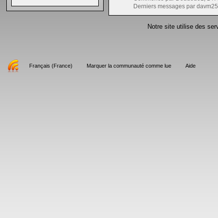
Derniers messages par davm25
Notre site utilise des se
Français (France)
Marquer la communauté comme lue
Aide