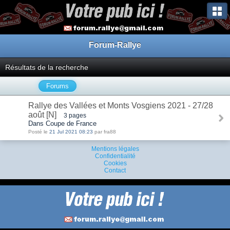
Forum-Rallye
Résultats de la recherche
Forums
Rallye des Vallées et Monts Vosgiens 2021 - 27/28
août [N]
3 pages
Dans Coupe de France
Posté le
21 Jul 2021 08:23
par fra88
Mentions légales
Confidentialité
Cookies
Contact