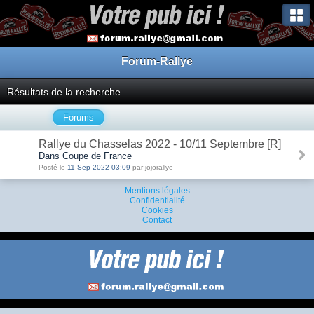
Forum-Rallye
Résultats de la recherche
Forums
Rallye du Chasselas 2022 - 10/11 Septembre [R]
Dans Coupe de France
Posté le
11 Sep 2022 03:09
par jojorallye
Mentions légales
Confidentialité
Cookies
Contact