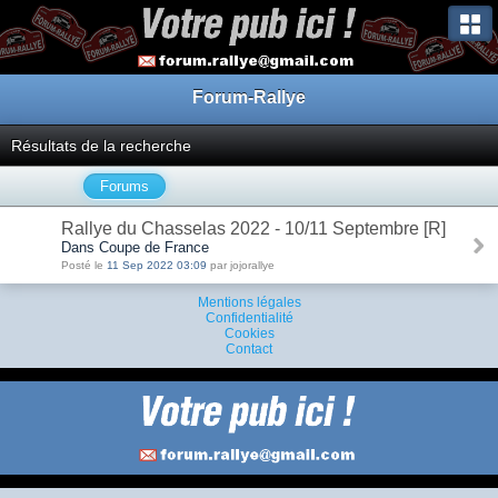
Forum-Rallye
Résultats de la recherche
Forums
Rallye du Chasselas 2022 - 10/11 Septembre [R]
Dans Coupe de France
Posté le
11 Sep 2022 03:09
par jojorallye
Mentions légales
Confidentialité
Cookies
Contact