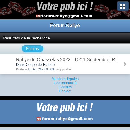
Forum-Rallye
Résultats de la recherche
Forums
Rallye du Chasselas 2022 - 10/11 Septembre [R]
Dans Coupe de France
Posté le
11 Sep 2022 03:09
par jojorallye
Mentions légales
Confidentialité
Cookies
Contact