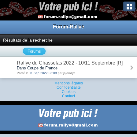
Forum-Rallye
Résultats de la recherche
Forums
Rallye du Chasselas 2022 - 10/11 Septembre [R]
Dans Coupe de France
Posté le
11 Sep 2022 03:09
par jojorallye
Mentions légales
Confidentialité
Cookies
Contact