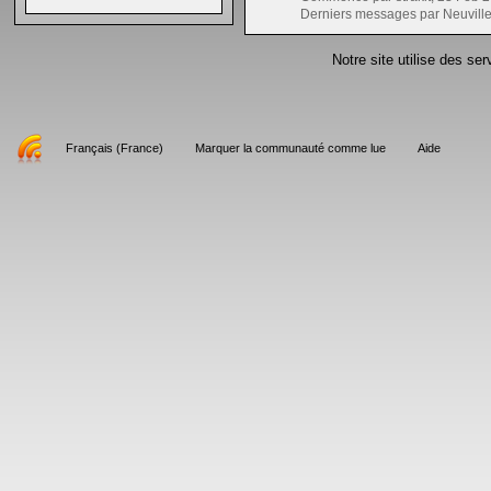
Derniers messages par Neuvill
Notre site utilise des se
Français (France)
Marquer la communauté comme lue
Aide