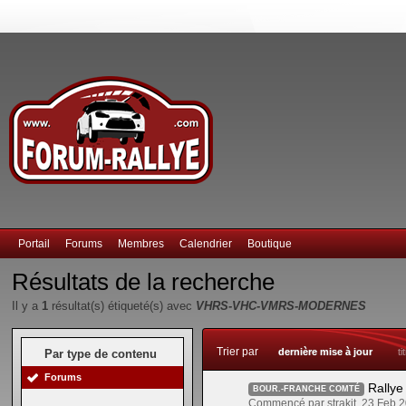
Portail
Forums
Membres
Calendrier
Boutique
Résultats de la recherche
Il y a
1
résultat(s) étiqueté(s) avec
VHRS-VHC-VMRS-MODERNES
Trier par
dernière mise à jour
ti
Par type de contenu
Forums
Rallye
BOUR.-FRANCHE COMTÉ
Commencé par strakit, 23 Feb