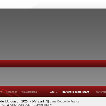
Ordre
tre
réponses
visualisations
par ordre décroissant
par ordr
 de l'Anguison 2024 - 5/7 avril [N]
dans
Coupe de France
 2024
VHRS-VHC-VMRS-MODERNES