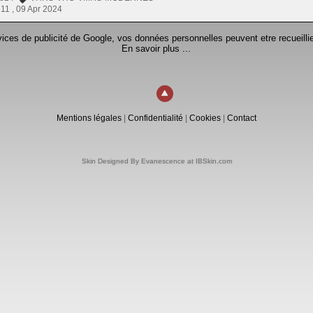
e11 ,
09 Apr 2024
rvices de publicité de Google, vos données personnelles peuvent etre recueillie
En savoir plus ...
Mentions légales
|
Confidentialité
|
Cookies
|
Contact
Skin Designed By Evanescence at IBSkin.com